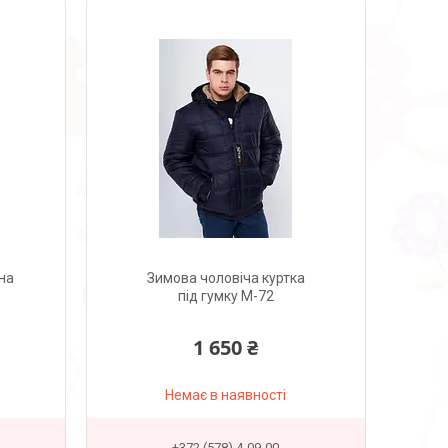
 на
Зимова чоловіча куртка
під гумку М-72
1 650 ₴
Немає в наявності
+372 (578) 4-09-00