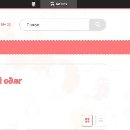
Кошик
-09-00
 одяг