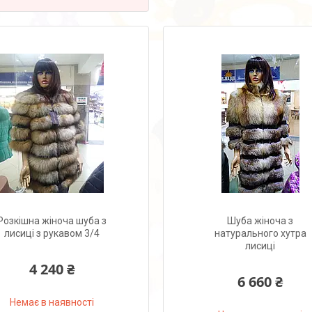
Розкішна жіноча шуба з
Шуба жіноча з
лисиці з рукавом 3/4
натурального хутра
лисиці
4 240 ₴
6 660 ₴
Немає в наявності