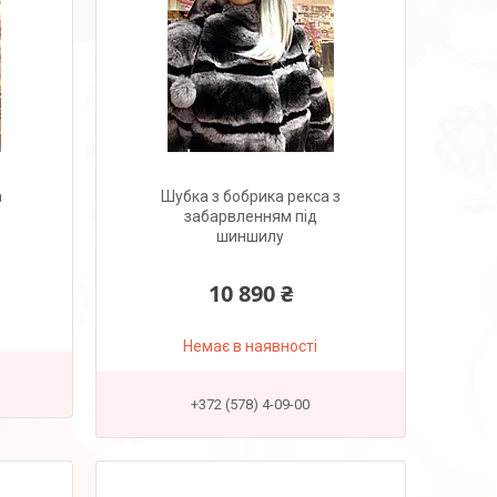
а
Шубка з бобрика рекса з
забарвленням під
шиншилу
10 890 ₴
Немає в наявності
+372 (578) 4-09-00