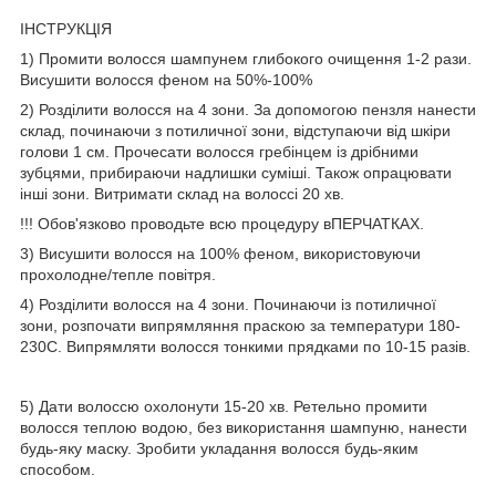
ІНСТРУКЦІЯ
1) Промити волосся шампунем глибокого очищення 1-2 рази.
Висушити волосся феном на 50%-100%
2) Розділити волосся на 4 зони. За допомогою пензля нанести
склад, починаючи з потиличної зони, відступаючи від шкіри
голови 1 см. Прочесати волосся гребінцем із дрібними
зубцями, прибираючи надлишки суміші. Також опрацювати
інші зони. Витримати склад на волоссі 20 хв.
!!! Обов'язково проводьте всю процедуру вПЕРЧАТКАХ.
3) Висушити волосся на 100% феном, використовуючи
прохолодне/тепле повітря.
4) Розділити волосся на 4 зони. Починаючи із потиличної
зони, розпочати випрямляння праскою за температури 180-
230C. Випрямляти волосся тонкими прядками по 10-15 разів.
5) Дати волоссю охолонути 15-20 хв. Ретельно промити
волосся теплою водою, без використання шампуню, нанести
будь-яку маску. Зробити укладання волосся будь-яким
способом.