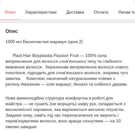
Опис
Характеристики
Доставка
Оплата
Умови п
Опис
1000 мл Біксипластия маракуя (крок 2)
Plast Hair Bixyplastia Passion Fruit — 100% сила
випрямлення для волосся слов'янського типу та глибокого
живлення волосся. Кератинове випрямлення волосся нового
покоління, підходить для слов'янського волосся, зокрема туго
завитка. Комплекс насичений натуральними оліями з
регіону Амазонки — олія маракуї, Аннато та олійного дерева.
Нова кремоподібна структура комфортна в роботі для
майстра — не сушить (не морщить) шкіру рук, складається з
високоякісної сировини, яка вирізняється високою літучістю.
Завдяки чому, навіть під час перенасичення не жирнить і
перев'язуватиме волосся, воно краще сохнутиме — на 10
хвилин швидше.