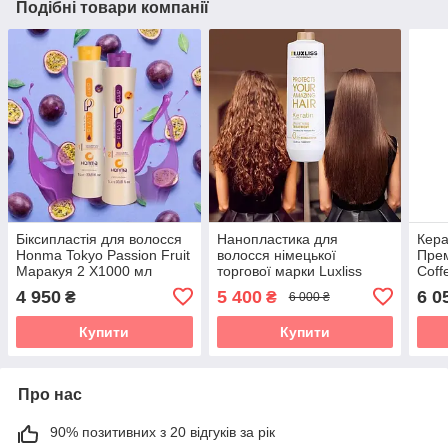
Подібні товари компанії
Біксипластія для волосся
Нанопластика для
Кера
Honma Tokyo Passion Fruit
волосся німецької
Пре
Маракуя 2 X1000 мл
торгової марки Luxliss
Coff
smoothing treatment free
мл
4 950
5 400
6 0
₴
₴
6 000 ₴
formaldehyde 1000 мл
Купити
Купити
Про нас
90% позитивних з 20 відгуків за рік