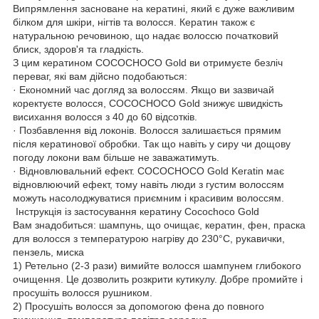
Випрямлення засноване на кератині, який є дуже важливим
білком для шкіри, нігтів та волосся. Кератин також є
натуральною речовиною, що надає волоссю початковий
блиск, здоров'я та гладкість.
З цим кератином COCOCHOCO Gold ви отримуєте безліч
переваг, які вам дійсно подобаються:
· Економний час догляд за волоссям. Якщо ви зазвичай
коректуєте волосся, COCOCHOCO Gold знижує швидкість
висихання волосся з 40 до 60 відсотків.
· Позбавлення від локонів. Волосся залишається прямим
після кератинової обробки. Так що навіть у сиру чи дощову
погоду локони вам більше не заважатимуть.
· Відновлювальний ефект. COCOCHOCO Gold Keratin має
відновлюючий ефект, тому навіть люди з густим волоссям
можуть насолоджуватися приємним і красивим волоссям.
Інструкція із застосування кератину Cocochoco Gold
Вам знадобиться: шампунь, що очищає, кератин, фен, праска
для волосся з температурою нагріву до 230°C, рукавички,
пензель, миска
1) Ретельно (2-3 рази) вимийте волосся шампунем глибокого
очищення. Це дозволить розкрити кутикулу. Добре промийте і
просушіть волосся рушником.
2) Просушіть волосся за допомогою фена до повного