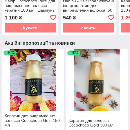
Набір Cocochoco Pure для
Набір G-Hair Inoar джихеїр
Кера
випрямлення волосся
іноар кератин для
воло
кератин 100 мл і шампунь
випрямлення волосся, 50
150 
100 мл
мл.
1 100
540
1 2
₴
₴
Купити
Купити
Акційні пропозиції та новинки
–10%
–10%
Кератин для випрямлення
волосся Cocochoco Gold 150
Кератин для волосся
мл
Cocochoco Gold 300 мл