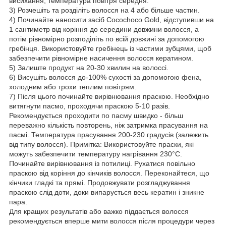
висихання, температура повітря середня.
3) Розчешіть та розділіть волосся на 4 або більше частин.
4) Починайте наносити засіб Cocochoco Gold, відступивши на
1 сантиметр від коріння до середини довжини волосся, а
потім рівномірно розподіліть по всій довжині за допомогою
гребінця. Використовуйте гребінець із частими зубцями, щоб
забезпечити рівномірне насичення волосся кератином.
5) Залиште продукт на 20-30 хвилин на волоссі.
6) Висушіть волосся до-100% сухості за допомогою фена,
холодним або трохи теплим повітрям.
7) Після цього починайте вирівнювання праскою. Необхідно
витягнути пасмо, проходячи праскою 5-10 разів.
Рекомендується проходити по пасму швидко - більш
переважно кількість повторень, ніж затримка прасування на
пасмі. Температура прасування 200-230 градусів (залежить
від типу волосся). Примітка: Використовуйте праски, які
можуть забезпечити температуру нагрівання 230°C.
Починайте вирівнювання із потилиці. Рухатися повільно
праскою від коріння до кінчиків волосся. Переконайтеся, що
кінчики гладкі та прямі. Продовжувати розгладжування
праскою слід доти, доки випарується весь кератин і зникне
пара.
Для кращих результатів або важко піддається волосся
рекомендується вперше мити волосся після процедури через