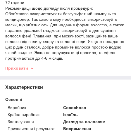
72 години.
Рекомендації щодо догляду після процедури:
Обов'язково використовувати безсульфатний шампунь та
кондиціонер. Так само в міру необхідності використовуйте
маски, що ув'язнюють. Для надання форми волоссю, а також
наданню ідеальної гладкості використовуйте для сушіння
волосся фен! Плавання: при можливості, захищайте ваше
волосся від впливу хлору та солоної води. Якщо ж попадання
цих рідин сталося, добре промийте волосся простою водою,
якнайшвидше. Якщо не порушувати ці правила, то ефект
протримається до 4-6 місяців.
Приховати
Характеристики
Основні
Виробник
Cocochoco
Країна виробник
Ізраїль
Застосування
Догляд за волоссям
Призначення і результат
Випрямлення