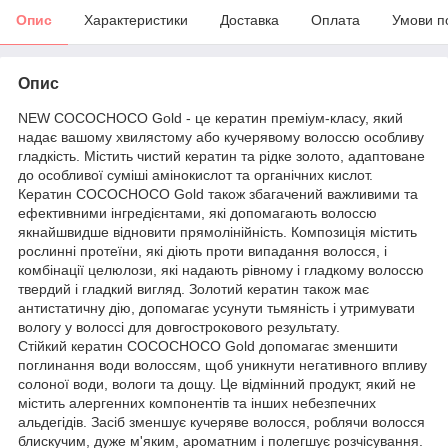
Опис
Характеристики
Доставка
Оплата
Умови п
Опис
NEW COCOCHOCO Gold - це кератин преміум-класу, який
надає вашому хвилястому або кучерявому волоссю особливу
гладкість. Містить чистий кератин та рідке золото, адаптоване
до особливої суміші амінокислот та органічних кислот.
Кератин COCOCHOCO Gold також збагачений важливими та
ефективними інгредієнтами, які допомагають волоссю
якнайшвидше відновити прямолінійність. Композиція містить
рослинні протеїни, які діють проти випадання волосся, і
комбінації целюлози, які надають рівному і гладкому волоссю
твердий і гладкий вигляд. Золотий кератин також має
антистатичну дію, допомагає усунути тьмяність і утримувати
вологу у волоссі для довгострокового результату.
Стійкий кератин COCOCHOCO Gold допомагає зменшити
поглинання води волоссям, щоб уникнути негативного впливу
солоної води, вологи та дощу. Це відмінний продукт, який не
містить алергенних компонентів та інших небезпечних
альдегідів. Засіб зменшує кучеряве волосся, роблячи волосся
блискучим, дуже м'яким, ароматним і полегшує розчісування.