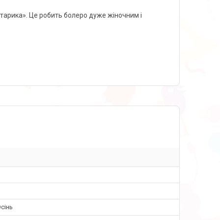
хтарика». Це робить болеро дуже жіночним і
сінь