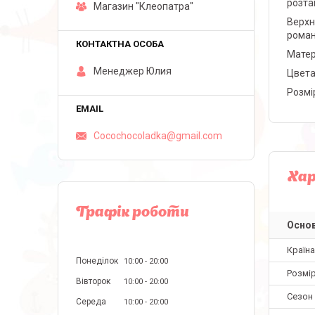
розта
Магазин "Клеопатра"
Верхн
роман
Матер
Менеджер Юлия
Цвета
Розмі
Cocochocoladka@gmail.com
Ха
Графік роботи
Основ
Країн
Понеділок
10:00
20:00
Розмір
Вівторок
10:00
20:00
Сезон
Середа
10:00
20:00