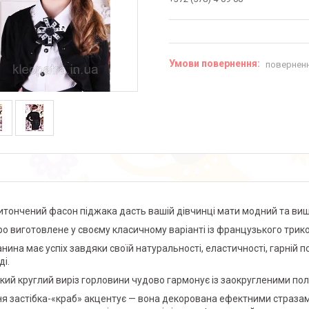
поверненн
итончений фасон піджака дасть вашій дівчинці мати модний та вишук
о виготовлене у своєму класичному варіанті із французького три
анина має успіх завдяки своїй натуральності, еластичності, гарній п
ді.
кий круглий виріз горловини чудово гармонує із заокругленими по
я застібка-«краб» акцентує — вона декорована ефектними стразами.