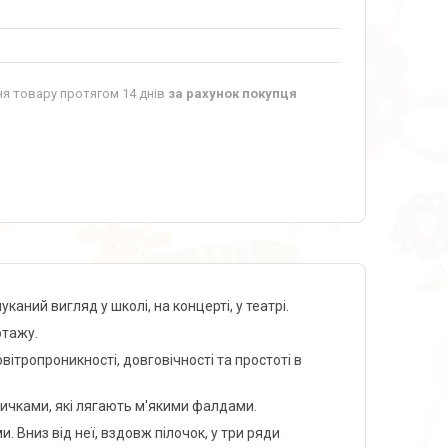
я товару протягом 14 днів
за рахунок покупця
аний вигляд у школі, на концерті, у театрі.
котажу.
овітропроникності, довговічності та простоті в
личками, які лягають м'якими фалдами.
 Вниз від неї, вздовж пілочок, у три ряди