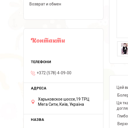
Возврат и обмен
Контакти
+372 (578) 4-09-00
Цей в
Болер
Харьковское шоссе,19 ТРЦ
Ця тк
Мега Сити, Київ, Україна
догля
Глибо
Верхн