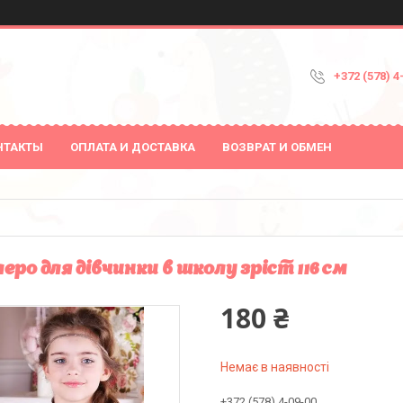
+372 (578) 4
НТАКТЫ
ОПЛАТА И ДОСТАВКА
ВОЗВРАТ И ОБМЕН
еро для дівчинки в школу зріст 116 см
180 ₴
Немає в наявності
+372 (578) 4-09-00