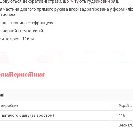
шовуються декоративні стрази, що імітують ґудзиковий ряд.
я частина довгого прямого рукава вгорі задрапірована у формі «лі
тичним.
іал: тканина — «француз»
- чорний і темно-синій.
ри на зріст -116см
рактеристики
ні
а виробник
Україна
 дитячого одягу (за зростом)
116
Весна/О