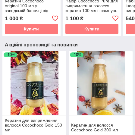
Кератин Cocochoco
Набір Cocochoco Pure для
Набі
original 100 мл у
випрямлення волосся
іноа
заводській баночці від
кератин 100 мл і шампунь
випр
виробника
100 мл
мл.
1 000
1 100
540
₴
₴
Купити
Купити
Акційні пропозиції та новинки
–10%
–10%
Кератин для випрямлення
волосся Cocochoco Gold 150
Кератин для волосся
мл
Cocochoco Gold 300 мл