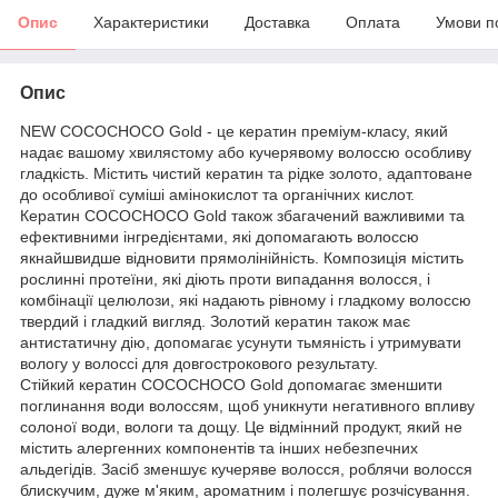
Опис
Характеристики
Доставка
Оплата
Умови п
Опис
NEW COCOCHOCO Gold - це кератин преміум-класу, який
надає вашому хвилястому або кучерявому волоссю особливу
гладкість. Містить чистий кератин та рідке золото, адаптоване
до особливої суміші амінокислот та органічних кислот.
Кератин COCOCHOCO Gold також збагачений важливими та
ефективними інгредієнтами, які допомагають волоссю
якнайшвидше відновити прямолінійність. Композиція містить
рослинні протеїни, які діють проти випадання волосся, і
комбінації целюлози, які надають рівному і гладкому волоссю
твердий і гладкий вигляд. Золотий кератин також має
антистатичну дію, допомагає усунути тьмяність і утримувати
вологу у волоссі для довгострокового результату.
Стійкий кератин COCOCHOCO Gold допомагає зменшити
поглинання води волоссям, щоб уникнути негативного впливу
солоної води, вологи та дощу. Це відмінний продукт, який не
містить алергенних компонентів та інших небезпечних
альдегідів. Засіб зменшує кучеряве волосся, роблячи волосся
блискучим, дуже м'яким, ароматним і полегшує розчісування.