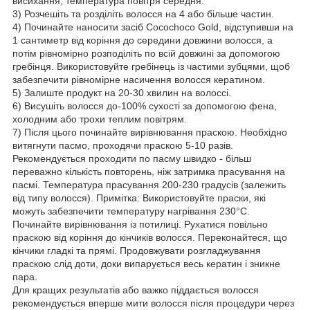
висихання, температура повітря середня.
3) Розчешіть та розділіть волосся на 4 або більше частин.
4) Починайте наносити засіб Cocochoco Gold, відступивши на
1 сантиметр від коріння до середини довжини волосся, а
потім рівномірно розподіліть по всій довжині за допомогою
гребінця. Використовуйте гребінець із частими зубцями, щоб
забезпечити рівномірне насичення волосся кератином.
5) Залиште продукт на 20-30 хвилин на волоссі.
6) Висушіть волосся до-100% сухості за допомогою фена,
холодним або трохи теплим повітрям.
7) Після цього починайте вирівнювання праскою. Необхідно
витягнути пасмо, проходячи праскою 5-10 разів.
Рекомендується проходити по пасму швидко - більш
переважно кількість повторень, ніж затримка прасування на
пасмі. Температура прасування 200-230 градусів (залежить
від типу волосся). Примітка: Використовуйте праски, які
можуть забезпечити температуру нагрівання 230°C.
Починайте вирівнювання із потилиці. Рухатися повільно
праскою від коріння до кінчиків волосся. Переконайтеся, що
кінчики гладкі та прямі. Продовжувати розгладжування
праскою слід доти, доки випарується весь кератин і зникне
пара.
Для кращих результатів або важко піддається волосся
рекомендується вперше мити волосся після процедури через