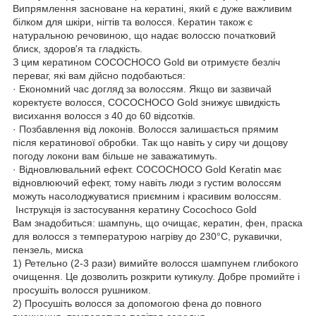
Випрямлення засноване на кератині, який є дуже важливим
білком для шкіри, нігтів та волосся. Кератин також є
натуральною речовиною, що надає волоссю початковий
блиск, здоров'я та гладкість.
З цим кератином COCOCHOCO Gold ви отримуєте безліч
переваг, які вам дійсно подобаються:
· Економний час догляд за волоссям. Якщо ви зазвичай
коректуєте волосся, COCOCHOCO Gold знижує швидкість
висихання волосся з 40 до 60 відсотків.
· Позбавлення від локонів. Волосся залишається прямим
після кератинової обробки. Так що навіть у сиру чи дощову
погоду локони вам більше не заважатимуть.
· Відновлювальний ефект. COCOCHOCO Gold Keratin має
відновлюючий ефект, тому навіть люди з густим волоссям
можуть насолоджуватися приємним і красивим волоссям.
Інструкція із застосування кератину Cocochoco Gold
Вам знадобиться: шампунь, що очищає, кератин, фен, праска
для волосся з температурою нагріву до 230°C, рукавички,
пензель, миска
1) Ретельно (2-3 рази) вимийте волосся шампунем глибокого
очищення. Це дозволить розкрити кутикулу. Добре промийте і
просушіть волосся рушником.
2) Просушіть волосся за допомогою фена до повного