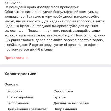
72 години.
Рекомендації щодо догляду після процедури:
Обов'язково використовувати безсульфатний шампунь та
кондиціонер. Так само в міру необхідності використовуйте
маски, що ув'язнюють. Для надання форми волоссю, а також
наданню ідеальної гладкості використовуйте для сушіння
волосся фен! Плавання: при можливості, захищайте ваше
волосся від впливу хлору та солоної води. Якщо ж попадання
цих рідин сталося, добре промийте волосся простою водою,
якнайшвидше. Якщо не порушувати ці правила, то ефект
протримається до 4-6 місяців.
Приховати
Характеристики
Основні
Виробник
Cocochoco
Країна виробник
Ізраїль
Застосування
Догляд за волоссям
Призначення і результат
Випрямлення