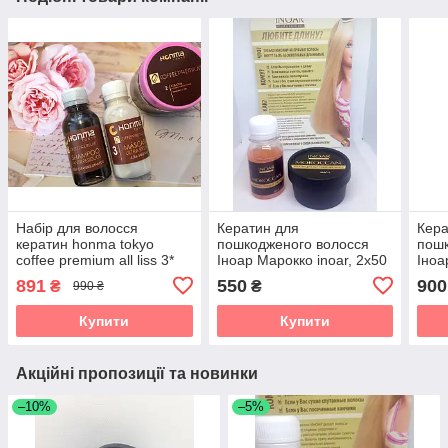
Набір для волосся
Кератин для
Кера
кератин honma tokyo
пошкодженого волосся
пошк
coffee premium all liss 3*
Іноар Марокко inoar, 2х50
Іноа
100 мл
мл
мл
891
550
900
₴
₴
990 ₴
Купити
Купити
Акційні пропозиції та новинки
–10%
–5%