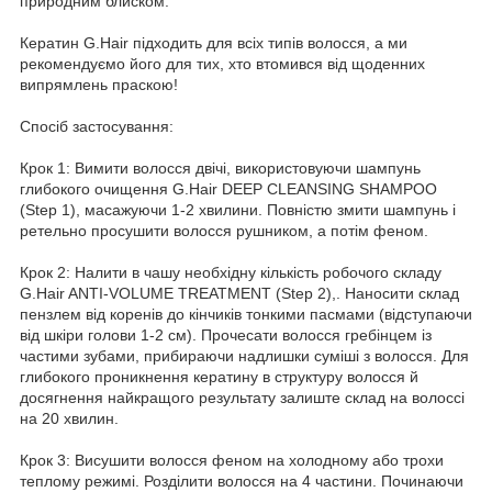
природним блиском.
Кератин G.Hair підходить для всіх типів волосся, а ми
рекомендуємо його для тих, хто втомився від щоденних
випрямлень праскою!
Спосіб застосування:
Крок 1: Вимити волосся двічі, використовуючи шампунь
глибокого очищення G.Hair DEEP CLEANSING SHAMPOO
(Step 1), масажуючи 1-2 хвилини. Повністю змити шампунь і
ретельно просушити волосся рушником, а потім феном.
Крок 2: Налити в чашу необхідну кількість робочого складу
G.Hair ANTI-VOLUME TREATMENT (Step 2),. Наносити склад
пензлем від коренів до кінчиків тонкими пасмами (відступаючи
від шкіри голови 1-2 см). Прочесати волосся гребінцем із
частими зубами, прибираючи надлишки суміші з волосся. Для
глибокого проникнення кератину в структуру волосся й
досягнення найкращого результату залиште склад на волоссі
на 20 хвилин.
Крок 3: Висушити волосся феном на холодному або трохи
теплому режимі. Розділити волосся на 4 частини. Починаючи