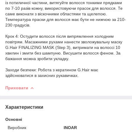
із потиличної частини, витягуйте волосся тонкими прядками
по 7-10 разів кожну, використовуючи прасок для волосся. Те
саме виконати з віскочними областями та щелепою.
Температура праски для волосся має бути не нижчою за 210-
230 градусів.
Крок 4: Остудити волосся після випрямлення холодним
повітрям. Масажними рухами нанести зволожувальну маску
G.Hair FINALIZING MASK (Step 3), витримати на волоссі 10
хвилин і змити без шампуню. Висушити волосся феном. За
бажання можна зробити укладку.
Заходи безпеки: Робота з кератином G.Hair має
здійснюватися в захисних рукавичках.
Приховати
Характеристики
Основні
Виробник
INOAR