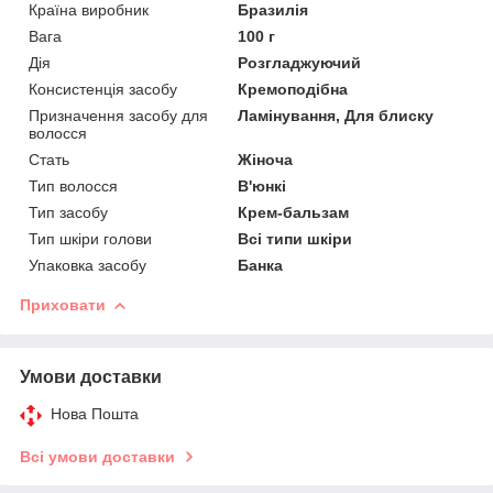
Країна виробник
Бразилія
Вага
100 г
Дія
Розгладжуючий
Консистенція засобу
Кремоподібна
Призначення засобу для
Ламінування, Для блиску
волосся
Стать
Жіноча
Тип волосся
В'юнкі
Тип засобу
Крем-бальзам
Тип шкіри голови
Всі типи шкіри
Упаковка засобу
Банка
Приховати
Умови доставки
Нова Пошта
Всі умови доставки