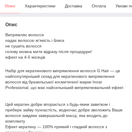
Опис
Характеристики
Доставка
Оплата
Умови п
Опис
Випрямляє волосся
надає волоссю м'якість і блиск
не сушить волосся
голову можна мити відразу після процедури!
ефект на 4-5 місяців
Набір для кератинового випрямлення волосся G.Hair — це
найпопулярніший склад для кератинового випрямлення
волосся від бразильської косметичної марки Inoar
Professional, що має найсильніший випрямлювальний ефект.
Цей кератин добре впорається з будь-яким завитком і
прибере зайву пухнастість, водночас добре зволожить Ваше
волосся завдяки завершальній масці, яка входить до
комплекту.
Ефект кератину — 100% прямий і гладкий волосся з