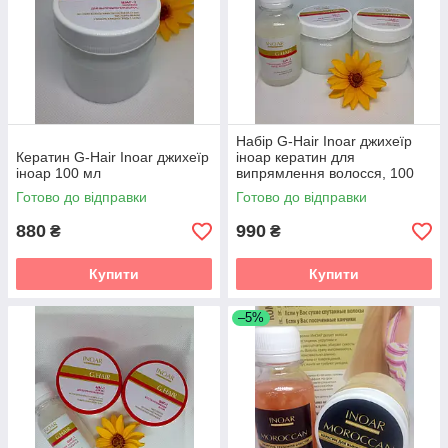
Набір G-Hair Inoar джихеїр
Кератин G-Hair Inoar джихеїр
іноар кератин для
іноар 100 мл
випрямлення волосся, 100
мл.
Готово до відправки
Готово до відправки
880
990
₴
₴
Купити
Купити
–5%