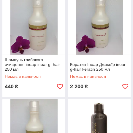
Шампунь глибокого
очищення іноар inoar g. hair
Кератин Іноар Джихеїр inoar
250 мл.
g-hair keratin 250 мл
Немає в наявності
Немає в наявності
440
2 200
₴
₴