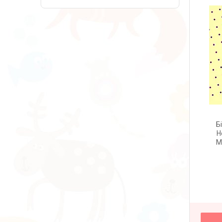
Б
H
М