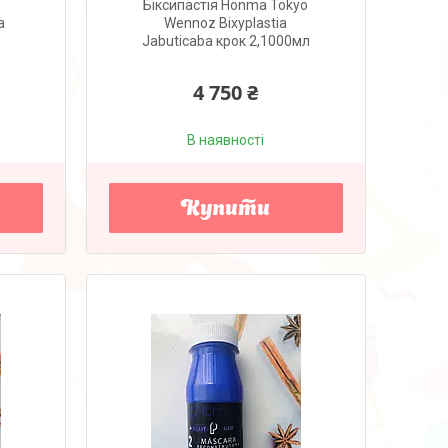
Біксипастія Honma Tokyo
a
Wennoz Bixyplastia
Jabuticaba крок 2,1000мл
4 750 ₴
В наявності
Купити