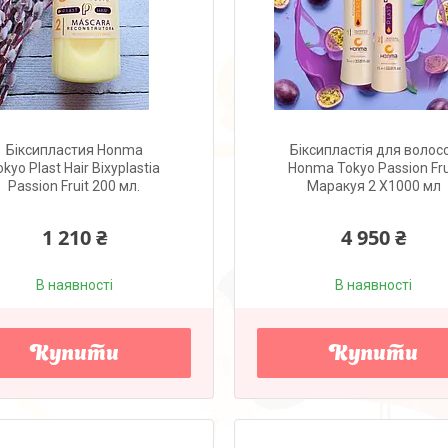
Біксипластия Honma
Біксипластія для волос
okyo Plast Hair Bixyplastia
Honma Tokyo Passion Fru
Passion Fruit 200 мл.
Маракуя 2 X1000 мл
1 210 ₴
4 950 ₴
В наявності
В наявності
Купити
Купити