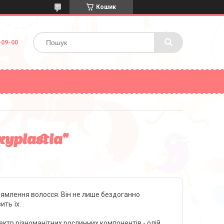
Кошик
-09-00
xyplastia"
рямлення волосся. Він не лише бездоганно
ить їх.
ктр різноманітних рослинних компонентів - олій,