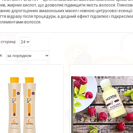
інів, жирних кислот, що дозволяє підвищити якість волосся. Глянсо
анню дорогоцінних амазонських масел і ніжною цитрусової есенції.
ття відразу після процедури, а діодний ефект підсилює і підкреслює
елементами волосся.