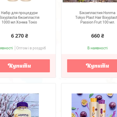
Набір для процедури
Біксипластия Honma
Bixyplastia біксипластія
Tokyo Plast Hair Bixyplast
1000 мл Хонма Токіо
Passion Fruit 100 мл.
6 270 ₴
660 ₴
аявності
Оптом і в роздріб
В наявності
Купити
Купити