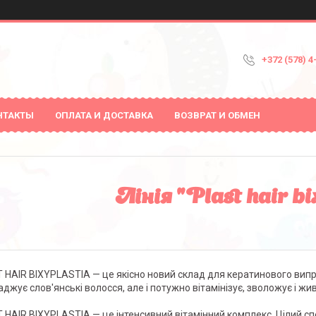
+372 (578) 4
НТАКТЫ
ОПЛАТА И ДОСТАВКА
ВОЗВРАТ И ОБМЕН
Лінія "Plast hair bi
 HAIR BIXYPLASTIA — це якісно новий склад для кератинового вип
джує слов'янські волосся, але і потужно вітамінізує, зволожує і жив
 HAIR BIXYPLASTIA — це інтенсивний вітамінний комплекс. Цілий спе