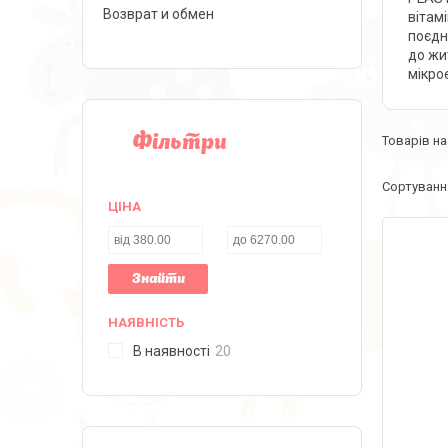
Возврат и обмен
вітам
поєдн
до жи
мікро
Фільтри
ЦІНА
Знайти
НАЯВНІСТЬ
В наявності
20